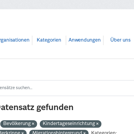
rganisationen
Kategorien
Anwendungen
Über uns
Datensatz gefunden
Bevölkerung
Kindertageseinrichtung
derkrippe
Migrationshintergrund
Kategorien: