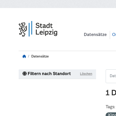
Zum Hauptinhalt wechseln
Datensätze
O
Datensätze
Filtern nach Standort
Löschen
1 
Tags:
Kin