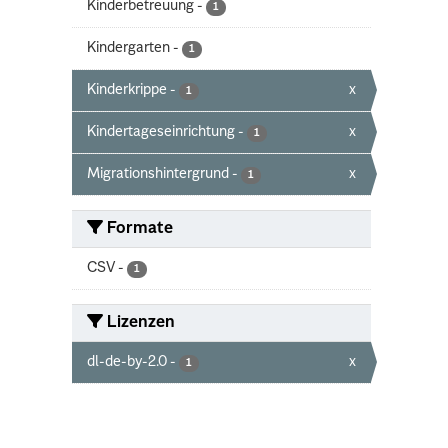
Kinderbetreuung
-
1
Kindergarten
-
1
Kinderkrippe
-
x
1
Kindertageseinrichtung
-
x
1
Migrationshintergrund
-
x
1
Formate
CSV
-
1
Lizenzen
dl-de-by-2.0
-
x
1