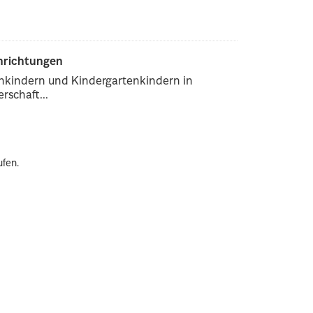
inrichtungen
enkindern und Kindergartenkindern in
rschaft...
ufen.