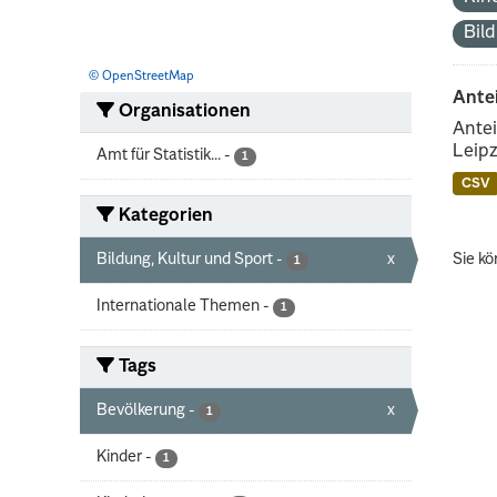
Bil
© OpenStreetMap
Ante
Organisationen
Antei
Leipz
Amt für Statistik...
-
1
CSV
Kategorien
Bildung, Kultur und Sport
-
x
Sie kö
1
Internationale Themen
-
1
Tags
Bevölkerung
-
x
1
Kinder
-
1