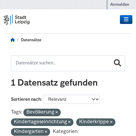
Zum Hauptinhalt wechseln
Anmelden
Datensätze
1 Datensatz gefunden
Sortieren nach
Tags:
Bevölkerung
Kindertageseinrichtung
Kinderkrippe
Kindergarten
Kategorien: