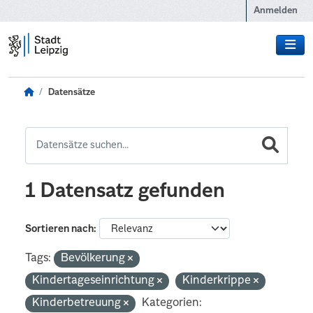
Zum Hauptinhalt wechseln
Anmelden
Datensätze
1 Datensatz gefunden
Sortieren nach
Tags:
Bevölkerung
Kindertageseinrichtung
Kinderkrippe
Kinderbetreuung
Kategorien: