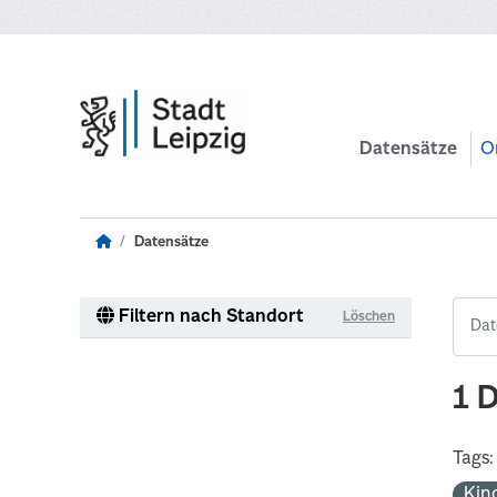
Zum Hauptinhalt wechseln
Datensätze
O
Datensätze
Filtern nach Standort
Löschen
1 
Tags:
Kin