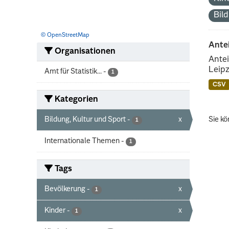
Bil
© OpenStreetMap
Ante
Organisationen
Antei
Leipz
Amt für Statistik...
-
1
CSV
Kategorien
Bildung, Kultur und Sport
-
x
Sie kö
1
Internationale Themen
-
1
Tags
Bevölkerung
-
x
1
Kinder
-
x
1