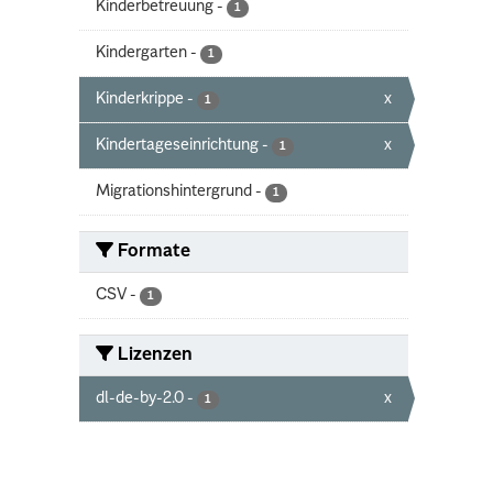
Kinderbetreuung
-
1
Kindergarten
-
1
Kinderkrippe
-
x
1
Kindertageseinrichtung
-
x
1
Migrationshintergrund
-
1
Formate
CSV
-
1
Lizenzen
dl-de-by-2.0
-
x
1