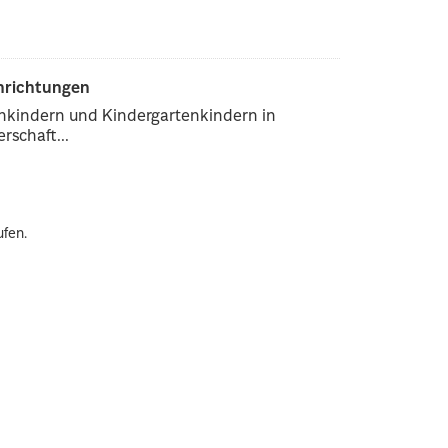
inrichtungen
enkindern und Kindergartenkindern in
rschaft...
ufen.