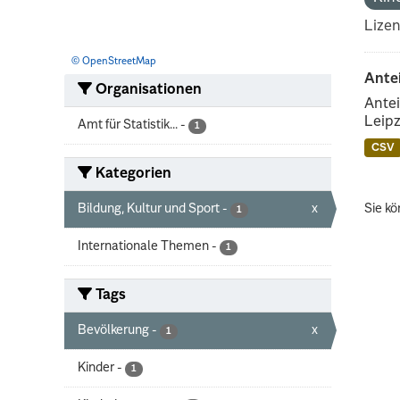
Lize
© OpenStreetMap
Ante
Organisationen
Antei
Leipz
Amt für Statistik...
-
1
CSV
Kategorien
Bildung, Kultur und Sport
-
x
Sie kö
1
Internationale Themen
-
1
Tags
Bevölkerung
-
x
1
Kinder
-
1