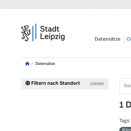
Zum Hauptinhalt wechseln
Datensätze
O
Datensätze
Filtern nach Standort
Löschen
1 
Tags:
Kin