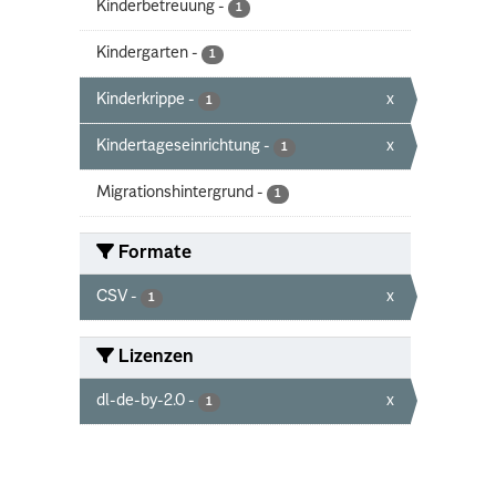
Kinderbetreuung
-
1
Kindergarten
-
1
Kinderkrippe
-
x
1
Kindertageseinrichtung
-
x
1
Migrationshintergrund
-
1
Formate
CSV
-
x
1
Lizenzen
dl-de-by-2.0
-
x
1