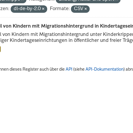
nzen:
dl-de-by-2.0
Formate:
CSV
il von Kindern mit Migrationshintergrund in Kindertagese
l von Kindern mit Migrationshintergrund unter Kinderkripp
iger Kindertageseinrichtungen in öffentlicher und freier Träge
nnen dieses Register auch über die
API
(siehe
API-Dokumentation
) abr