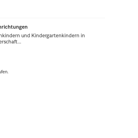
inrichtungen
enkindern und Kindergartenkindern in
rschaft...
ufen.