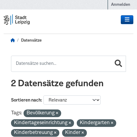
Zum Hauptinhalt wechseln
Anmelden
Datensätze
2 Datensätze gefunden
Sortieren nach
Tags:
Bevölkerung
Kindertageseinrichtung
Kindergarten
Kinderbetreuung
Kinder