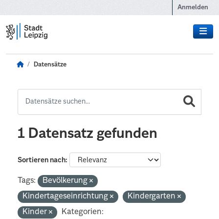
Zum Hauptinhalt wechseln
Anmelden
Datensätze
1 Datensatz gefunden
Sortieren nach
Tags:
Bevölkerung
Kindertageseinrichtung
Kindergarten
Kinder
Kategorien: