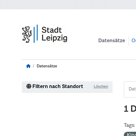
Zum Hauptinhalt wechseln
Datensätze
O
Datensätze
Filtern nach Standort
Löschen
1 
Tags:
Kin