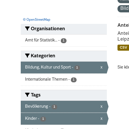
Bil
© OpenStreetMap
Ante
Organisationen
Antei
Leipz
Amt für Statistik...
-
1
CSV
Kategorien
Bildung, Kultur und Sport
-
x
Sie kö
1
Internationale Themen
-
1
Tags
Bevölkerung
-
x
1
Kinder
-
x
1