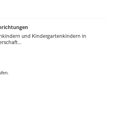
inrichtungen
enkindern und Kindergartenkindern in
rschaft...
ufen.