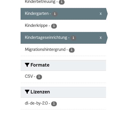
Kinderbetreuung
-
1
Kindergarten
-
x
1
Kinderkrippe
-
1
Kindertageseinrichtung
-
x
1
Migrationshintergrund
-
1
Formate
CSV
-
1
Lizenzen
dl-de-by-2.0
-
1