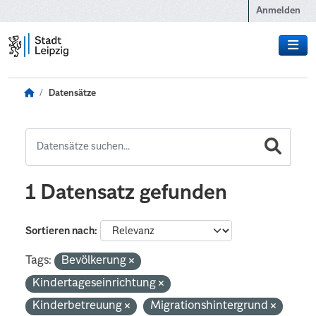
Zum Hauptinhalt wechseln
Anmelden
Datensätze
1 Datensatz gefunden
Sortieren nach
Tags:
Bevölkerung
Kindertageseinrichtung
Kinderbetreuung
Migrationshintergrund