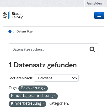
Zum Hauptinhalt wechseln
Anmelden
Datensätze
1 Datensatz gefunden
Sortieren nach
Tags:
Bevölkerung
Kindertageseinrichtung
Kinderbetreuung
Kategorien: