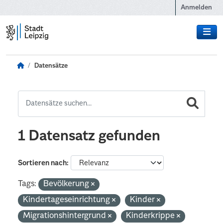
Zum Hauptinhalt wechseln
Anmelden
Datensätze
1 Datensatz gefunden
Sortieren nach
Tags:
Bevölkerung
Kindertageseinrichtung
Kinder
Migrationshintergrund
Kinderkrippe