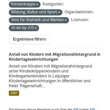
Kinderkrippe
Kategorien:
Bildung, Kultur und Sport
Organisationen:
Amt für Statistik und Wahlen
Lizenzen:
dl-de-by-2.0
Ergebnisse filtern
Anteil von Kindern mit Migrationshintergrund in
Kindertageseinrichtungen
Anteil von Kindern mit Migrationshintergrund
unter Kinderkrippenkindern und
Kindergartenkindern in Leipziger
Kindertageseinrichtungen in öffentlicher und
freier Trägerschaft...
CSV
Sie können dieses Register auch über die
API
(siehe
API-