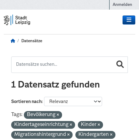
Zum Hauptinhalt wechseln
Anmelden
Datensätze
1 Datensatz gefunden
Sortieren nach
Tags:
Bevölkerung
Kindertageseinrichtung
Kinder
Migrationshintergrund
Kindergarten