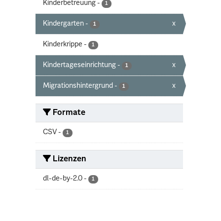
Kinderbetreuung
-
1
Kindergarten
-
x
1
Kinderkrippe
-
1
Kindertageseinrichtung
-
x
1
Migrationshintergrund
-
x
1
Formate
CSV
-
1
Lizenzen
dl-de-by-2.0
-
1