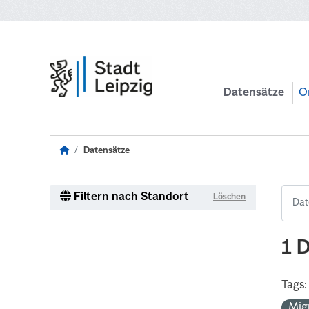
Zum Hauptinhalt wechseln
Datensätze
O
Datensätze
Filtern nach Standort
Löschen
1 
Tags:
Mig