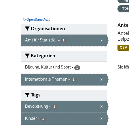
Int
© OpenStreetMap
Ante
Organisationen
Antei
Leipz
Amt für Statistik...
-
x
1
CSV
Kategorien
Bildung, Kultur und Sport
-
Sie kö
1
Internationale Themen
-
x
1
Tags
Bevölkerung
-
x
1
Kinder
-
x
1