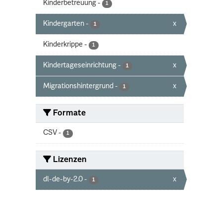
Kinderbetreuung
-
1
Kindergarten
-
x
1
Kinderkrippe
-
1
Kindertageseinrichtung
-
x
1
Migrationshintergrund
-
x
1
Formate
CSV
-
1
Lizenzen
dl-de-by-2.0
-
x
1