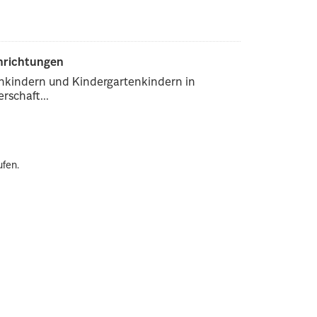
inrichtungen
enkindern und Kindergartenkindern in
rschaft...
ufen.