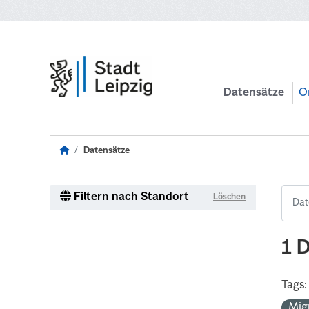
Zum Hauptinhalt wechseln
Datensätze
O
Datensätze
Filtern nach Standort
Löschen
1 
Tags:
Mig