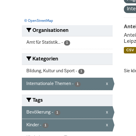
Int
© OpenStreetMap
Ante
Organisationen
Antei
Leipz
Amt für Statistik...
-
1
CSV
Kategorien
Bildung, Kultur und Sport
-
Sie kö
1
Internationale Themen
-
x
1
Tags
Bevölkerung
-
x
1
Kinder
-
x
1