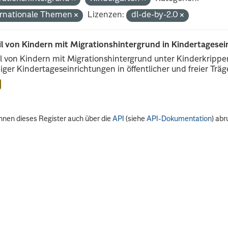
ernationale Themen
Lizenzen:
dl-de-by-2.0
il von Kindern mit Migrationshintergrund in Kindertagese
l von Kindern mit Migrationshintergrund unter Kinderkripp
iger Kindertageseinrichtungen in öffentlicher und freier Träge
nnen dieses Register auch über die
API
(siehe
API-Dokumentation
) abr