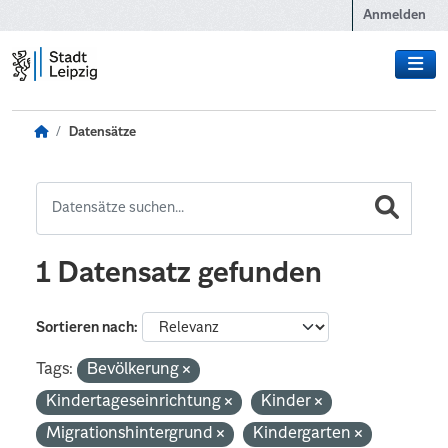
Zum Hauptinhalt wechseln
Anmelden
Datensätze
1 Datensatz gefunden
Sortieren nach
Tags:
Bevölkerung
Kindertageseinrichtung
Kinder
Migrationshintergrund
Kindergarten