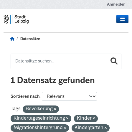
Zum Hauptinhalt wechseln
Anmelden
Datensätze
1 Datensatz gefunden
Sortieren nach
Tags:
Bevölkerung
Kindertageseinrichtung
Kinder
Migrationshintergrund
Kindergarten