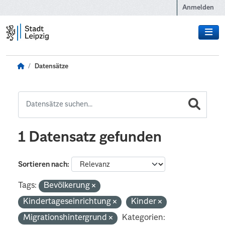
Zum Hauptinhalt wechseln
Anmelden
Datensätze
1 Datensatz gefunden
Sortieren nach
Tags:
Bevölkerung
Kindertageseinrichtung
Kinder
Migrationshintergrund
Kategorien: