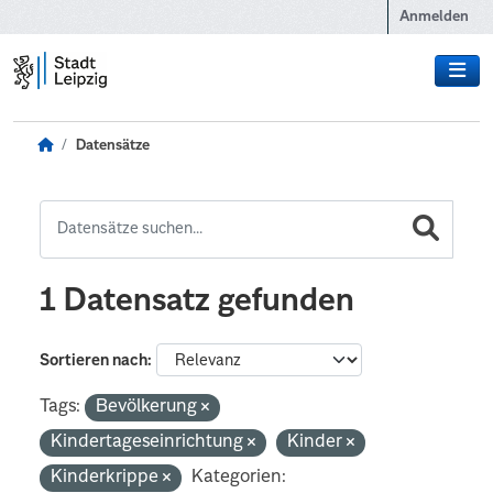
Zum Hauptinhalt wechseln
Anmelden
Datensätze
1 Datensatz gefunden
Sortieren nach
Tags:
Bevölkerung
Kindertageseinrichtung
Kinder
Kinderkrippe
Kategorien: