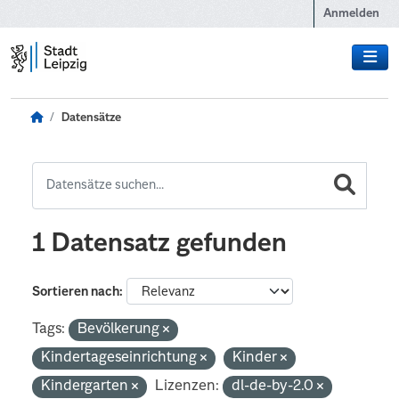
Zum Hauptinhalt wechseln
Anmelden
Datensätze
1 Datensatz gefunden
Sortieren nach
Tags:
Bevölkerung
Kindertageseinrichtung
Kinder
Kindergarten
Lizenzen:
dl-de-by-2.0