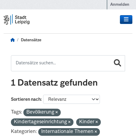
Zum Hauptinhalt wechseln
Anmelden
Datensätze
1 Datensatz gefunden
Sortieren nach
Tags:
Bevölkerung
Kindertageseinrichtung
Kinder
Kategorien:
Internationale Themen