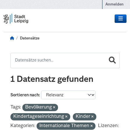
Zum Hauptinhalt wechseln
Anmelden
Datensätze
1 Datensatz gefunden
Sortieren nach
Tags:
Bevölkerung
Kindertageseinrichtung
Kinder
Kategorien:
Internationale Themen
Lizenzen: