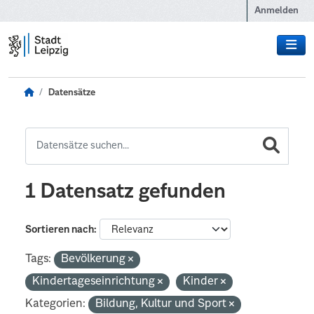
Zum Hauptinhalt wechseln
Anmelden
Datensätze
1 Datensatz gefunden
Sortieren nach
Tags:
Bevölkerung
Kindertageseinrichtung
Kinder
Kategorien:
Bildung, Kultur und Sport