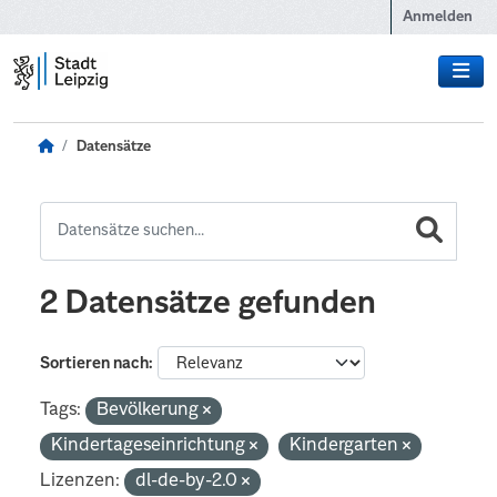
Zum Hauptinhalt wechseln
Anmelden
Datensätze
2 Datensätze gefunden
Sortieren nach
Tags:
Bevölkerung
Kindertageseinrichtung
Kindergarten
Lizenzen:
dl-de-by-2.0