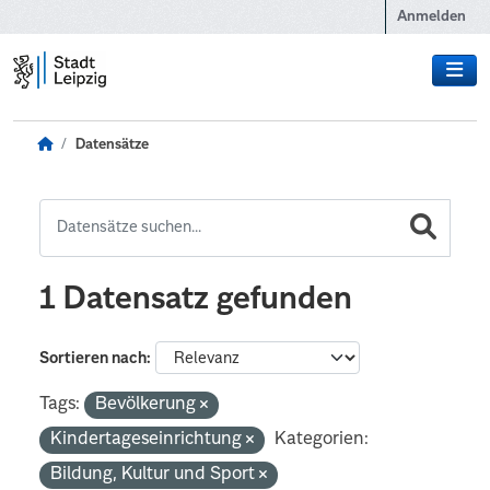
Zum Hauptinhalt wechseln
Anmelden
Datensätze
1 Datensatz gefunden
Sortieren nach
Tags:
Bevölkerung
Kindertageseinrichtung
Kategorien:
Bildung, Kultur und Sport