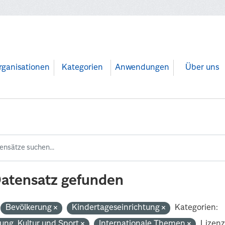
rganisationen
Kategorien
Anwendungen
Über uns
Datensatz gefunden
Bevölkerung
Kindertageseinrichtung
Kategorien:
dung, Kultur und Sport
Internationale Themen
Lizenz