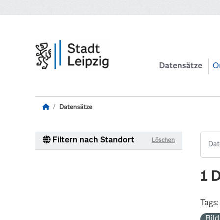
Zum Hauptinhalt wechseln
Datensätze
O
Datensätze
Filtern nach Standort
Löschen
1 
Tags:
Bil