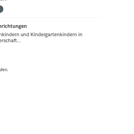
inrichtungen
enkindern und Kindergartenkindern in
rschaft...
ufen.