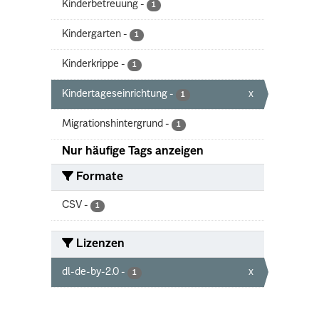
Kinderbetreuung
-
1
Kindergarten
-
1
Kinderkrippe
-
1
Kindertageseinrichtung
-
x
1
Migrationshintergrund
-
1
Nur häufige Tags anzeigen
Formate
CSV
-
1
Lizenzen
dl-de-by-2.0
-
x
1