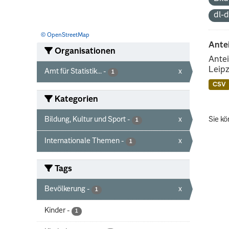
dl-
© OpenStreetMap
Ante
Organisationen
Antei
Leipz
Amt für Statistik...
-
x
1
CSV
Kategorien
Bildung, Kultur und Sport
-
x
Sie kö
1
Internationale Themen
-
x
1
Tags
Bevölkerung
-
x
1
Kinder
-
1