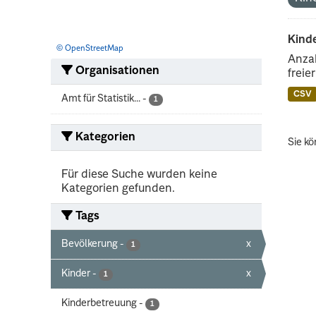
Kind
© OpenStreetMap
Anzah
Organisationen
freie
CSV
Amt für Statistik...
-
1
Kategorien
Sie kö
Für diese Suche wurden keine
Kategorien gefunden.
Tags
Bevölkerung
-
x
1
Kinder
-
x
1
Kinderbetreuung
-
1