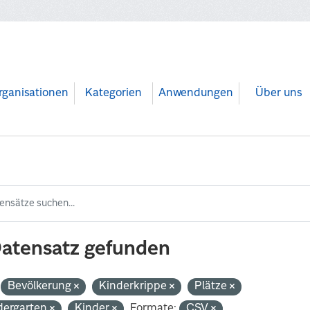
rganisationen
Kategorien
Anwendungen
Über uns
Datensatz gefunden
Bevölkerung
Kinderkrippe
Plätze
dergarten
Kinder
Formate:
CSV