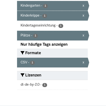
Kindergarten
-
x
1
Kinderkrippe
-
x
1
Kindertageseinrichtung
-
1
Plätze
-
x
1
Nur häufige Tags anzeigen
Formate
CSV
-
x
1
Lizenzen
dl-de-by-2.0
-
1