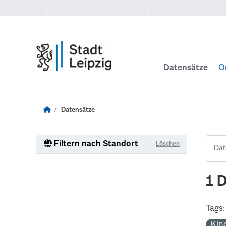
Zum Hauptinhalt wechseln
Datensätze
O
Datensätze
Filtern nach Standort
Löschen
1 
Tags:
Kin