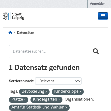
Zum Hauptinhalt wechseln
Anmelden
Datensätze
1 Datensatz gefunden
Sortieren nach
Tags:
Bevölkerung
Kinderkrippe
Plätze
Kindergarten
Organisationen:
Amt für Statistik und Wahlen