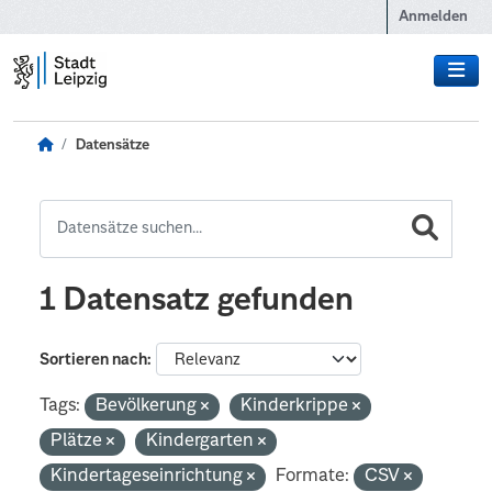
Zum Hauptinhalt wechseln
Anmelden
Datensätze
1 Datensatz gefunden
Sortieren nach
Tags:
Bevölkerung
Kinderkrippe
Plätze
Kindergarten
Kindertageseinrichtung
Formate:
CSV