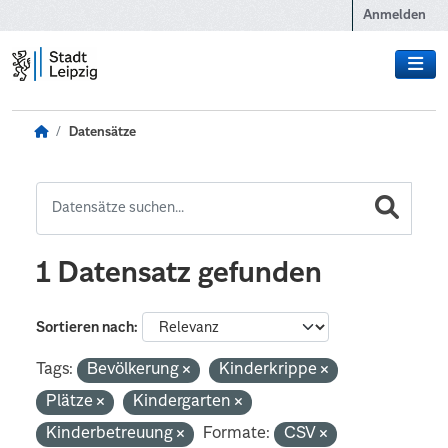
Zum Hauptinhalt wechseln
Anmelden
Datensätze
1 Datensatz gefunden
Sortieren nach
Tags:
Bevölkerung
Kinderkrippe
Plätze
Kindergarten
Kinderbetreuung
Formate:
CSV