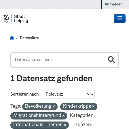
Zum Hauptinhalt wechseln
Anmelden
Datensätze
1 Datensatz gefunden
Sortieren nach
Tags:
Bevölkerung
Kinderkrippe
Migrationshintergrund
Kategorien:
Internationale Themen
Lizenzen: