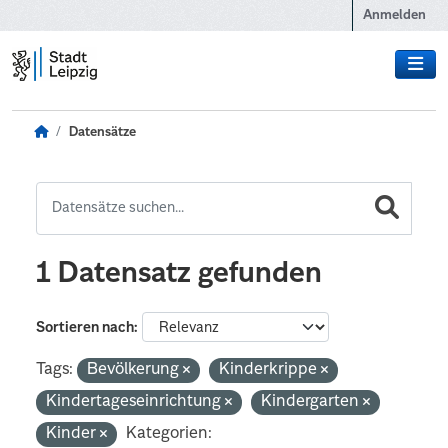
Zum Hauptinhalt wechseln
Anmelden
Datensätze
1 Datensatz gefunden
Sortieren nach
Tags:
Bevölkerung
Kinderkrippe
Kindertageseinrichtung
Kindergarten
Kinder
Kategorien: