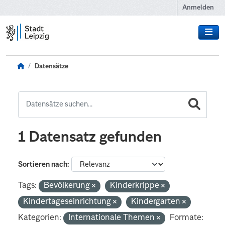
Zum Hauptinhalt wechseln
Anmelden
Datensätze
1 Datensatz gefunden
Sortieren nach
Tags:
Bevölkerung
Kinderkrippe
Kindertageseinrichtung
Kindergarten
Kategorien:
Internationale Themen
Formate: