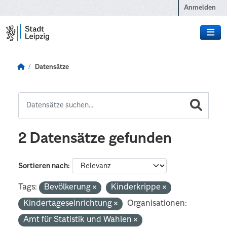
Zum Hauptinhalt wechseln
Anmelden
Datensätze
2 Datensätze gefunden
Sortieren nach
Tags:
Bevölkerung
Kinderkrippe
Kindertageseinrichtung
Organisationen:
Amt für Statistik und Wahlen