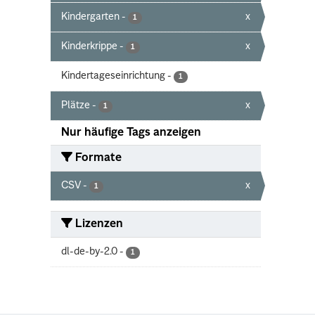
Kindergarten
-
x
1
Kinderkrippe
-
x
1
Kindertageseinrichtung
-
1
Plätze
-
x
1
Nur häufige Tags anzeigen
Formate
CSV
-
x
1
Lizenzen
dl-de-by-2.0
-
1