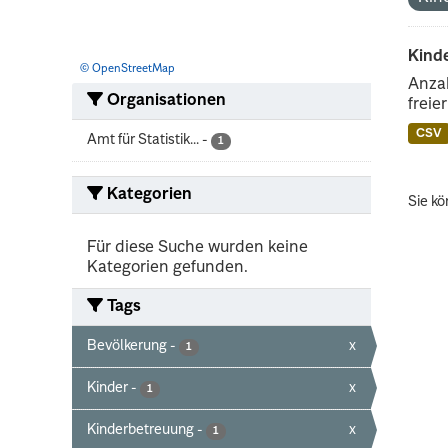
Kind
© OpenStreetMap
Anzah
Organisationen
freie
CSV
Amt für Statistik...
-
1
Kategorien
Sie kö
Für diese Suche wurden keine
Kategorien gefunden.
Tags
Bevölkerung
-
x
1
Kinder
-
x
1
Kinderbetreuung
-
x
1