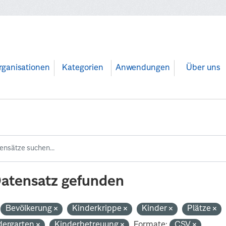
rganisationen
Kategorien
Anwendungen
Über uns
Datensatz gefunden
Bevölkerung
Kinderkrippe
Kinder
Plätze
dergarten
Kinderbetreuung
Formate:
CSV