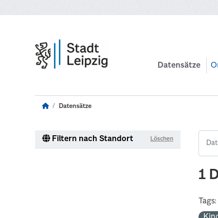
Zum Hauptinhalt wechseln
Datensätze
O
Datensätze
Filtern nach Standort
Löschen
1 
Tags:
Kin