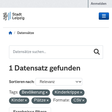
Zum Hauptinhalt wechseln
Anmelden
Datensätze
1 Datensatz gefunden
Sortieren nach
Tags:
Bevölkerung
Kinderkrippe
Kinder
Plätze
Formate:
CSV