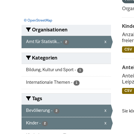
Organ
© OpenStreetMap
Kind
Organisationen
Anzah
freie
Amt für Statistik...
-
x
2
CSV
Kategorien
Ante
Bildung, Kultur und Sport
-
1
Antei
Leipz
Internationale Themen
-
1
CSV
Tags
Bevölkerung
-
x
Sie kö
2
Kinder
-
x
2