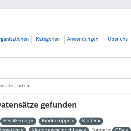
rganisationen
Kategorien
Anwendungen
Über uns
Datensätze gefunden
Bevölkerung
Kinderkrippe
Kinder
dergarten
Kindertageseinrichtung
Formate:
CSV