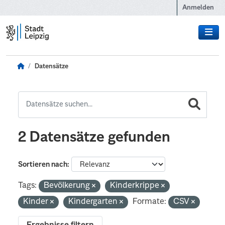
Zum Hauptinhalt wechseln
Anmelden
Datensätze
2 Datensätze gefunden
Sortieren nach
Tags:
Bevölkerung
Kinderkrippe
Kinder
Kindergarten
Formate:
CSV