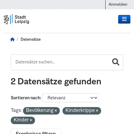
Zum Hauptinhalt wechseln
Anmelden
Datensätze
2 Datensätze gefunden
Sortieren nach
Tags:
Bevölkerung
Kinderkrippe
Kinder