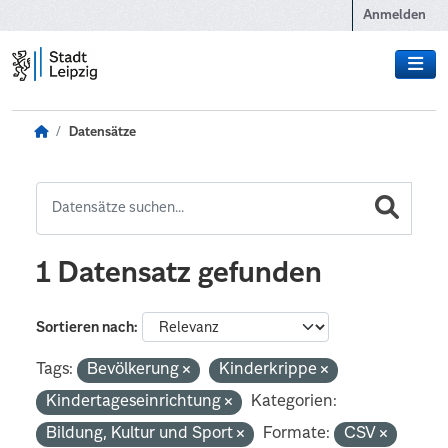
Zum Hauptinhalt wechseln
Anmelden
Datensätze
1 Datensatz gefunden
Sortieren nach
Tags:
Bevölkerung
Kinderkrippe
Kindertageseinrichtung
Kategorien:
Bildung, Kultur und Sport
Formate:
CSV