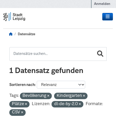
Zum Hauptinhalt wechseln
Anmelden
Datensätze
1 Datensatz gefunden
Sortieren nach
Tags:
Bevölkerung
Kindergarten
Plätze
Lizenzen:
dl-de-by-2.0
Formate:
CSV