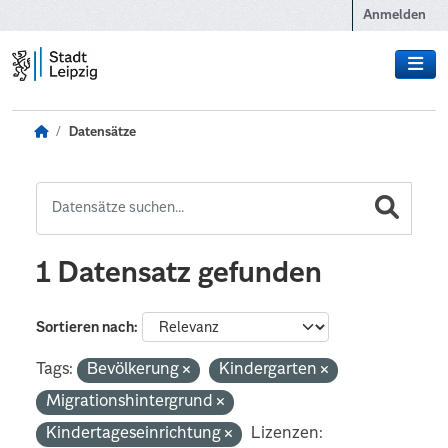
Zum Hauptinhalt wechseln
Anmelden
Datensätze
1 Datensatz gefunden
Sortieren nach
Tags:
Bevölkerung
Kindergarten
Migrationshintergrund
Kindertageseinrichtung
Lizenzen: