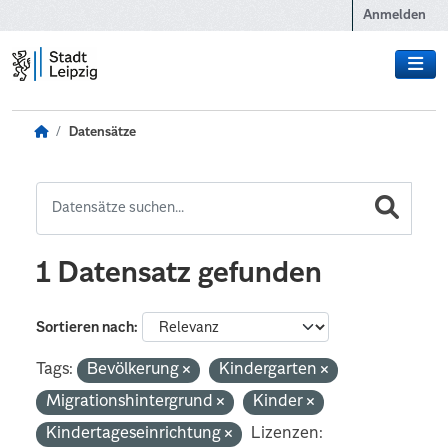
Zum Hauptinhalt wechseln
Anmelden
Datensätze
1 Datensatz gefunden
Sortieren nach
Tags:
Bevölkerung
Kindergarten
Migrationshintergrund
Kinder
Kindertageseinrichtung
Lizenzen: