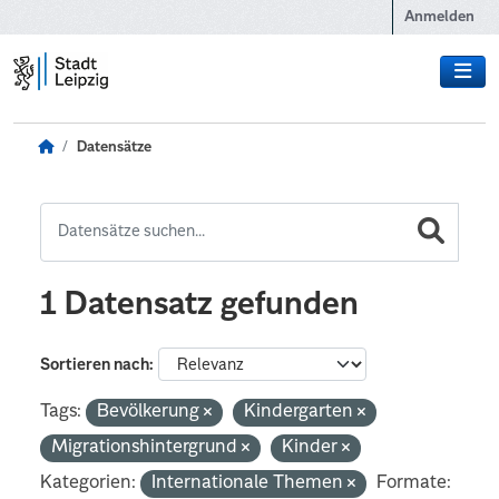
Zum Hauptinhalt wechseln
Anmelden
Datensätze
1 Datensatz gefunden
Sortieren nach
Tags:
Bevölkerung
Kindergarten
Migrationshintergrund
Kinder
Kategorien:
Internationale Themen
Formate: