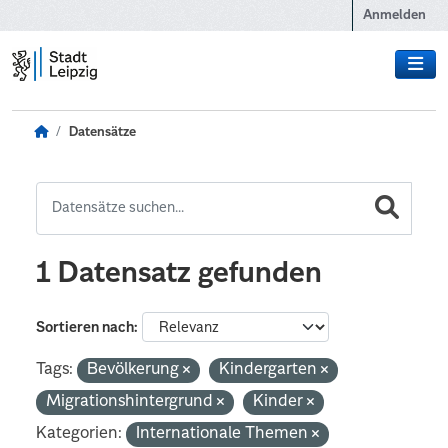
Zum Hauptinhalt wechseln
Anmelden
Datensätze
1 Datensatz gefunden
Sortieren nach
Tags:
Bevölkerung
Kindergarten
Migrationshintergrund
Kinder
Kategorien:
Internationale Themen