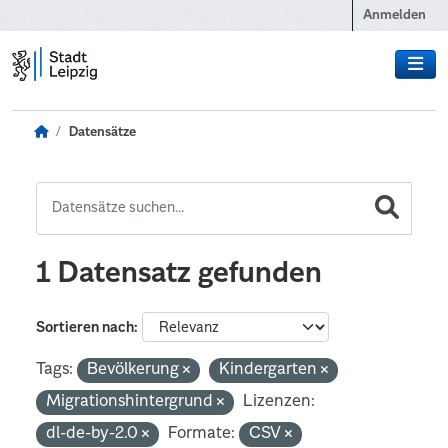
Zum Hauptinhalt wechseln
Anmelden
Datensätze
1 Datensatz gefunden
Sortieren nach
Tags:
Bevölkerung
Kindergarten
Migrationshintergrund
Lizenzen:
dl-de-by-2.0
Formate:
CSV