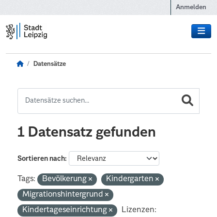
Zum Hauptinhalt wechseln
Anmelden
Datensätze
1 Datensatz gefunden
Sortieren nach
Tags:
Bevölkerung
Kindergarten
Migrationshintergrund
Kindertageseinrichtung
Lizenzen: