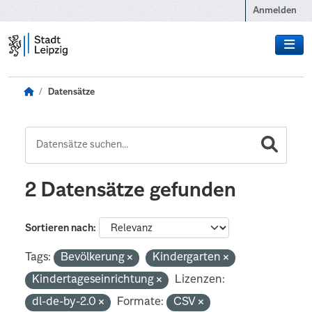
Zum Hauptinhalt wechseln
Anmelden
Datensätze
2 Datensätze gefunden
Sortieren nach
Tags:
Bevölkerung
Kindergarten
Kindertageseinrichtung
Lizenzen:
dl-de-by-2.0
Formate:
CSV