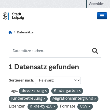
Zum Hauptinhalt wechseln
Anmelden
Datensätze
1 Datensatz gefunden
Sortieren nach
Tags:
Bevölkerung
Kindergarten
Kinderbetreuung
Migrationshintergrund
Lizenzen:
dl-de-by-2.0
Formate:
CSV