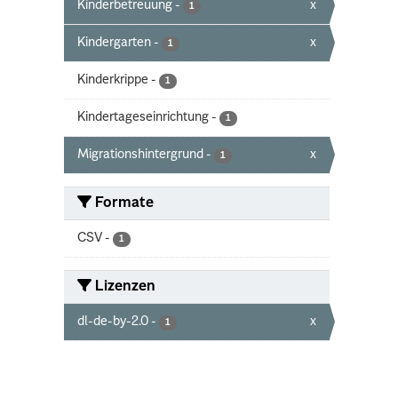
Kinderbetreuung
-
x
1
Kindergarten
-
x
1
Kinderkrippe
-
1
Kindertageseinrichtung
-
1
Migrationshintergrund
-
x
1
Formate
CSV
-
1
Lizenzen
dl-de-by-2.0
-
x
1