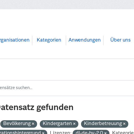
rganisationen
Kategorien
Anwendungen
Über uns
Datensatz gefunden
Bevölkerung
Kindergarten
Kinderbetreuung
rationshintergrund
Lizenzen:
dl-de-by-2.0
Kategorie