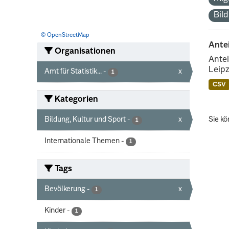
Bil
© OpenStreetMap
Ante
Organisationen
Antei
Leipz
Amt für Statistik...
-
x
1
CSV
Kategorien
Bildung, Kultur und Sport
-
x
Sie kö
1
Internationale Themen
-
1
Tags
Bevölkerung
-
x
1
Kinder
-
1