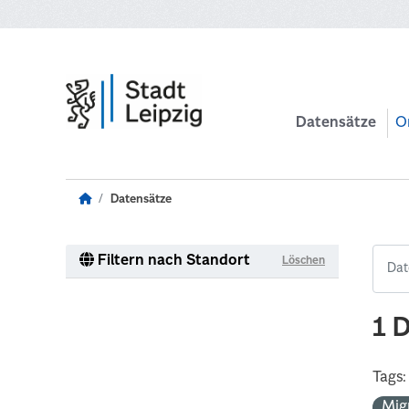
Zum Hauptinhalt wechseln
Datensätze
O
Datensätze
Filtern nach Standort
Löschen
1 
Tags:
Mig