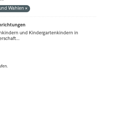
k und Wahlen
inrichtungen
enkindern und Kindergartenkindern in
rschaft...
ufen.