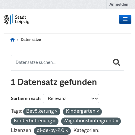
Zum Hauptinhalt wechseln
Anmelden
Datensätze
1 Datensatz gefunden
Sortieren nach
Tags:
Bevölkerung
Kindergarten
Kinderbetreuung
Migrationshintergrund
Lizenzen:
dl-de-by-2.0
Kategorien: